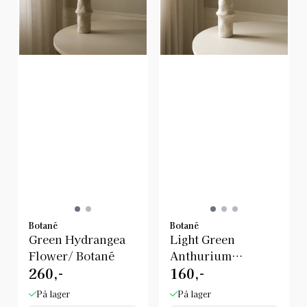
Botané
Botané
Green Hydrangea
Light Green
Flower/ Botané
Anthurium
260,-
160,-
Flower/ Botané
På lager
På lager