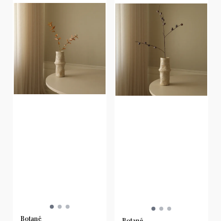
Botané
Botané