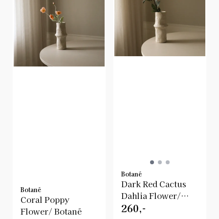
Botané
Dark Red Cactus
Botané
Dahlia Flower/
Coral Poppy
260,-
Botanè
Flower/ Botané