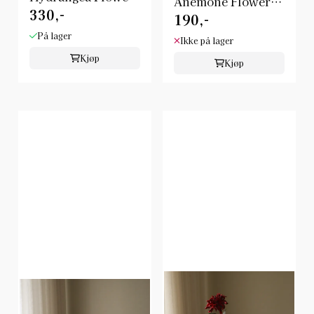
Anemone Flower/
330,-
Botanè
190,-
Botanè
På lager
Ikke på lager
Kjøp
Kjøp