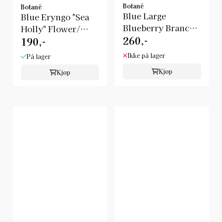
Botané
Botané
Blue Large
Blue Eryngo "Sea
Blueberry Branch/
Holly" Flower/
260,-
Botanè
190,-
Botanè
Ikke på lager
På lager
Kjøp
Kjøp