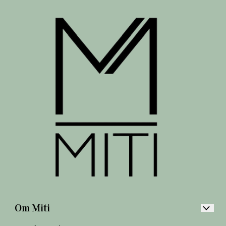
Om Miti
Åpningstider