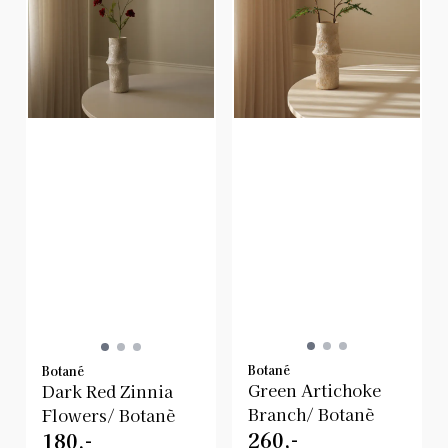
Botané
Botané
Green Artichoke
Dark Red Zinnia
Branch/ Botanè
Flowers/ Botanè
260,-
180,-