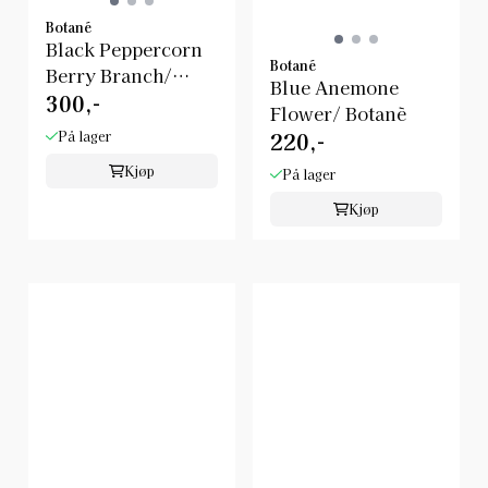
Botané
Black Peppercorn
Botané
Berry Branch/
Blue Anemone
300,-
Botanè
Flower/ Botanè
220,-
På lager
Kjøp
På lager
Kjøp