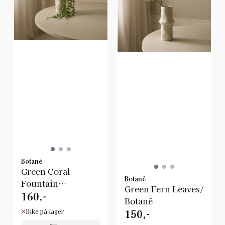
Botané
Green Coral
Botané
Fountain
Green Fern Leaves/
160,-
Amaranthus
Botanè
Flower/ Botané
150,-
Ikke på lager