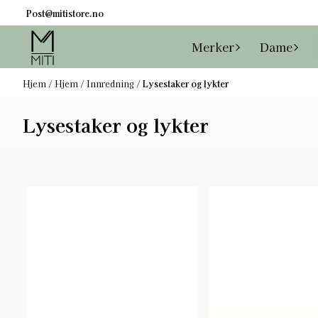
Hopp til innhold
Post@mitistore.no
Merker
Dame
Hjem
/
Hjem
/
Innredning
/
Lysestaker og lykter
Lysestaker og lykter