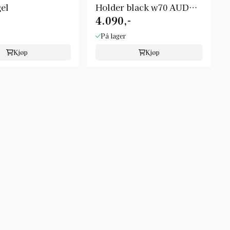
gel
Holder black w70 AUDO
4.090,-
...
På lager
Kjøp
Kjøp