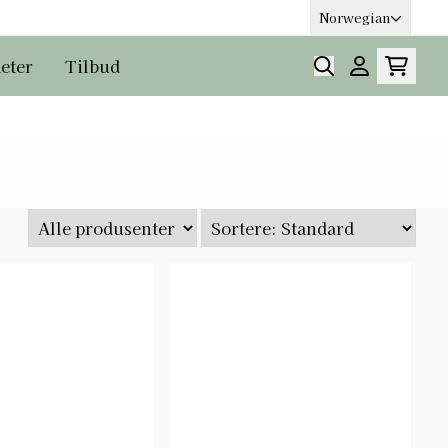
Norwegian
eter
Tilbud