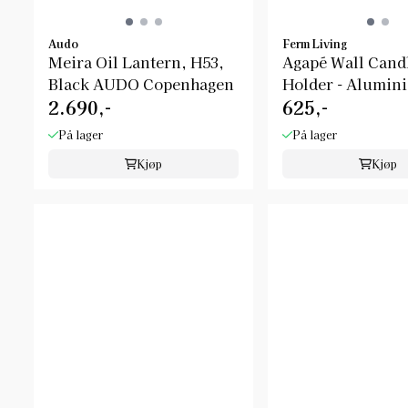
Audo
Ferm Living
Meira Oil Lantern, H53,
Agapé Wall Cand
Black AUDO Copenhagen
Holder - Alumin
2.690,-
625,-
Ferm Living
På lager
På lager
Kjøp
Kjøp