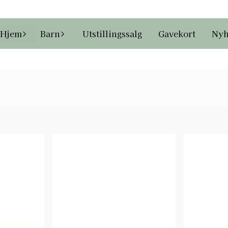
Hjem
Barn
Utstillingssalg
Gavekort
Nyh