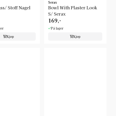
Serax
ss/ Stoff Nagel
Bowl With Plaster Look
S/ Serax
169,-
ger
På lager
Kjøp
Kjøp