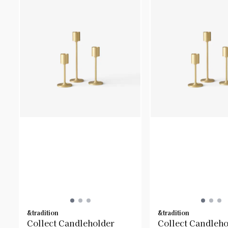
&tradition
&tradition
Collect Candleholder
Collect Candleho