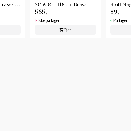
rass/ ...
SC59 Ø5 H18 cm Brass
Stoff Na
565,-
89,-
Ikke på lager
På lager
Kjøp