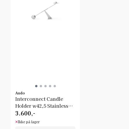
Audo
Interconnect Candle
Holder w42,5 Stainless
3.600,-
Steel ...
Ikke på lager