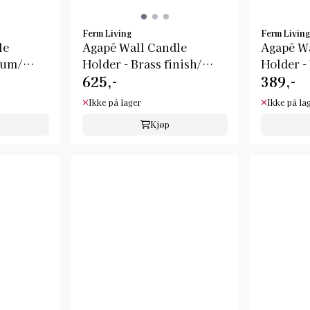
Ferm Living
Ferm Living
le
Agapé Wall Candle
Agapé Wa
ium/
Holder - Brass finish/
Holder - 
625,-
389,-
Ferm ...
ferm ...
Ikke på lager
Ikke på la
Kjøp