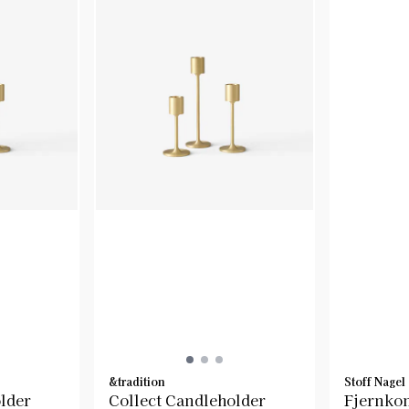
&tradition
Stoff Nagel
lder
Collect Candleholder
Fjernkont