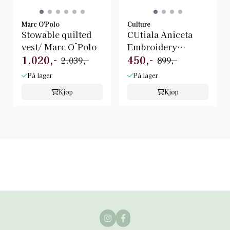
Marc O'Polo
Culture
Stowable quilted
CUtiala Aniceta
vest/ Marc O`Polo
Embroidery
1.020,-
450,-
Waistcoat/ Culture
2.039,-
899,-
På lager
På lager
Kjøp
Kjøp