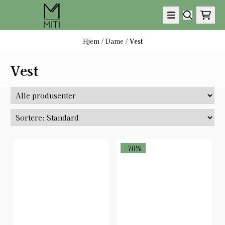
Hopp til innhold
Hjem
/
Dame
/
Vest
Vest
-70%