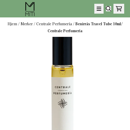
Hopp til innhold
Hjem
/
Merker
/
Centrale Perfumería
/
Benirrás Travel Tube 10ml/
Centrale Perfumería