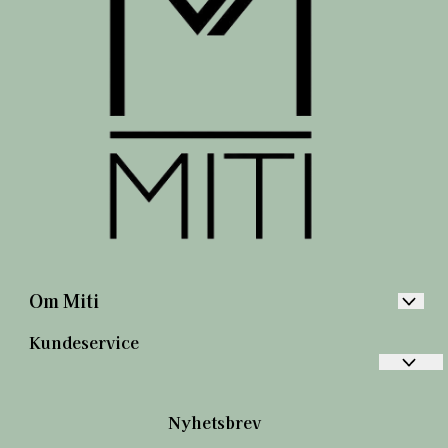
Om Miti
Åpningstider
Kundeservice
Om oss
Interiørveiledning
Frakt og retur
Nyhetsbrev
Personvern