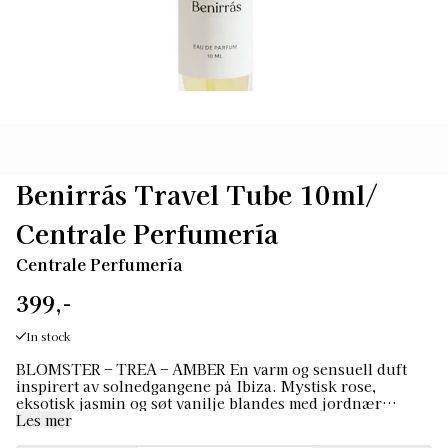
Benirrás Travel Tube 10ml/
Centrale Perfumería
Centrale Perfumería
399,-
In stock
BLOMSTER – TREA – AMBER En varm og sensuell duft
inspirert av solnedgangene på Ibiza. Mystisk rose,
eksotisk jasmin og søt vanilje blandes med jordnær
patchouli og sandeltre – en duft som fanger essensen av
Les mer
en fri sjel som danser i skumringen. Eau de Parfum