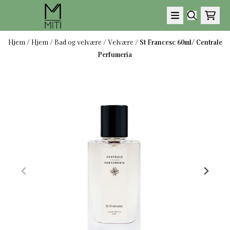
Hopp til innhold
Hjem
/
Hjem
/
Bad og velvære
/
Velvære
/
St Francesc 60ml/ Centrale
Perfumería