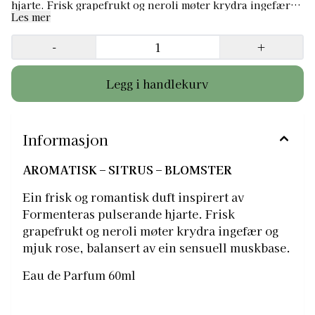
hjarte. Frisk grapefrukt og neroli møter krydra ingefær
og mjuk rose, balansert av ein sensuell muskbase. Eau de
Les mer
Parfum 60ml
-
+
Informasjon
AROMATISK – SITRUS – BLOMSTER
Ein frisk og romantisk duft inspirert av
Formenteras pulserande hjarte. Frisk
grapefrukt og neroli møter krydra ingefær og
mjuk rose, balansert av ein sensuell muskbase.
Eau de Parfum 60ml